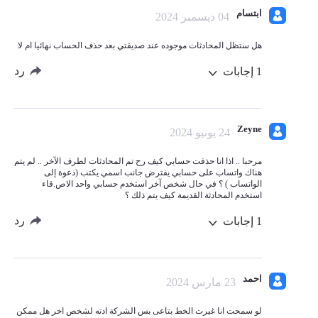
ابتسام
04 ديسمبر 2024
هل ستظل المحادثات موجوده عند صديقتي بعد حذف الحساب نهائيا ام لا
رد
1
إجابات
Zeyne
24 يونيو 2024
مرحبا .. اذا انا حذفت حسابي كيف رح تم المحادثات لطرف الآخر .. لم يتم
هناك واتساب على حسابي يفترض جانب اسمي يكتب (دعوة إلى
الواتساب ) ؟ في حال شخص آخر استخدم حسابي واحد الاص.قاء
استخدم المحادثة القديمة كيف يتم ذلك ؟
رد
1
إجابات
احمد
23 مارس 2024
لو سمحت انا غيرت الخط بتاعى بس الشركة ادته لشخص اخر هل ممكن