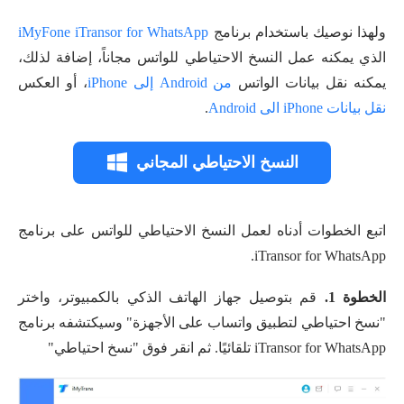
ولهذا نوصيك باستخدام برنامج
iMyFone iTransor for WhatsApp
الذي يمكنه عمل النسخ الاحتياطي للواتس مجاناً، إضافة لذلك،
يمكنه نقل بيانات الواتس
من Android إلى iPhone
، أو العكس
نقل بيانات iPhone الى Android
.
النسخ الاحتياطي المجاني
اتبع الخطوات أدناه لعمل النسخ الاحتياطي للواتس على برنامج
iTransor for WhatsApp.
الخطوة 1.
قم بتوصيل جهاز الهاتف الذكي بالكمبيوتر، واختر
"نسخ احتياطي لتطبيق واتساب على الأجهزة" وسيكتشفه برنامج
iTransor for WhatsApp تلقائيًا. ثم انقر فوق "نسخ احتياطي"