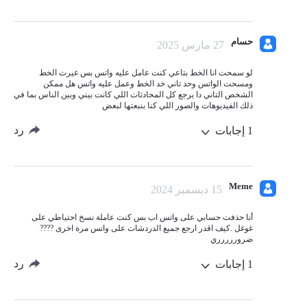
حسام
27 مارس 2025
لو سمحت انا الخط بتاعي كنت عامل عليه واتس بس غيرت الخط
ومسحت الواتس وحد تاني خد الخط وعمل عليه واتس هل ممكن
الشخص التاني دا يرجع كل المحادثات اللي كانت بيني وبين الناس بما في
ذلك الفيديوهات والصور اللي كنا بنبعتها لبعض
رد
1
إجابات
Meme
15 ديسمبر 2024
أنا حذفت حسابي على واتس اب بس كنت عاملة نسخ احتياطي على
غوغل .كيف اقدر ارجع جميع الدردشات على واتس مرة اخرى ????
ضروررررري
رد
1
إجابات